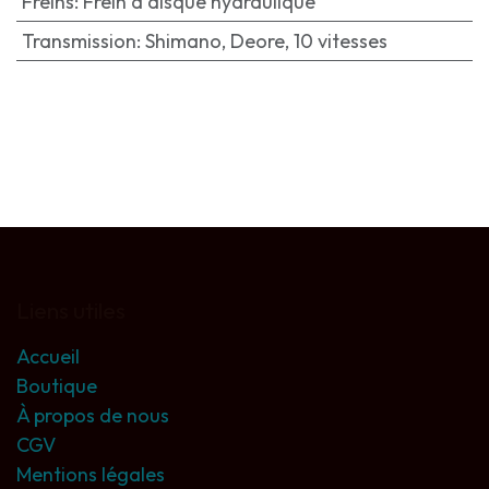
Freins
:
Frein à disque hydraulique
Transmission
:
Shimano, Deore, 10 vitesses
Liens utiles
Accueil
Boutique
À propos de nous
CGV
Mentions légales