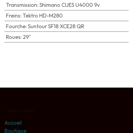
Transmission
:
Shimano CUES U4000 9v
Freins
:
Tektro HD-M280
Fourche
:
Suntour SF18 XCE28 QR
Roues
:
29"
Liens utiles
Accueil
Boutique