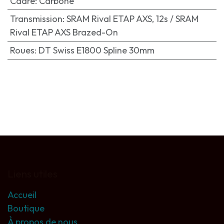
Cadre
:
Carbone
Transmission
:
SRAM Rival ETAP AXS, 12s / SRAM
Rival ETAP AXS Brazed-On
Roues
:
DT Swiss E1800 Spline 30mm
Liens utiles
Accueil
Boutique
À propos de nous