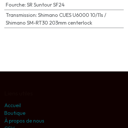
Fourche
:
SR Suntour SF24
Transmission
:
Shimano CUES U6000 10/11s /
Shimano SM-RT30 203mm centerlock
Liens utiles
Accueil
Boutique
À propos de nous